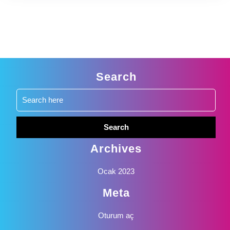
Search
Search
for:
Archives
Ocak 2023
Meta
Oturum aç