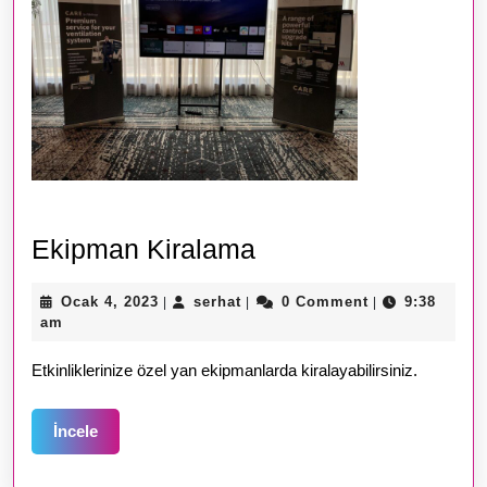
Ekipman
Ekipman Kiralama
Kiralama
Ocak
serhat
Ocak 4, 2023
serhat
0 Comment
9:38
|
|
|
4,
am
2023
Etkinliklerinize özel yan ekipmanlarda kiralayabilirsiniz.
İncele
İncele