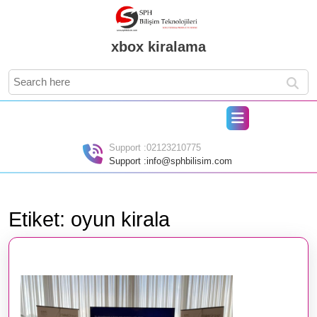
Skip
to
content
xbox kiralama
Skip
to
Search
content
for:
Open
Button
Support :
02123210775
Support :
info@sphbilisim.com
Etiket:
oyun kirala