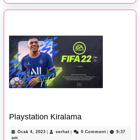
Playstation
Playstation Kiralama
Kiralama
Ocak
serhat
Ocak 4, 2023
serhat
0 Comment
9:37
|
|
|
4,
am