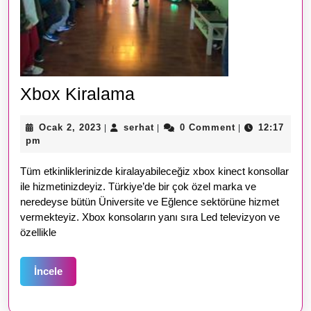
Xbox
Xbox Kiralama
Kiralama
Ocak
serhat
Ocak 2, 2023
serhat
0 Comment
12:17
|
|
|
2,
pm
2023
Tüm etkinliklerinizde kiralayabileceğiz xbox kinect konsollar
ile hizmetinizdeyiz. Türkiye’de bir çok özel marka ve
neredeyse bütün Üniversite ve Eğlence sektörüne hizmet
vermekteyiz. Xbox konsoların yanı sıra Led televizyon ve
özellikle
İncele
İncele